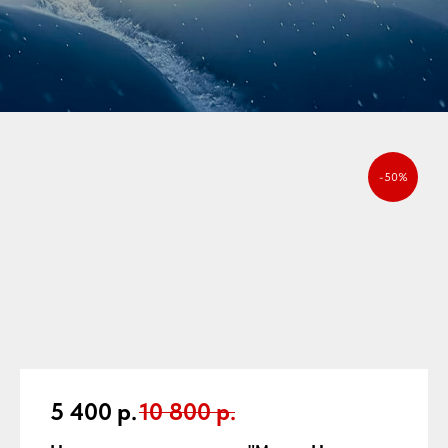
-50%
5 400
р.
10 800
р.