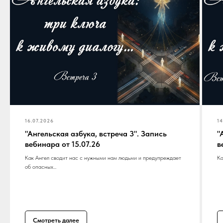
16.07.2026
14
"Ангельская азбука, встреча 3". Запись
"
вебинара от 15.07.26
в
Как Ангел сводит нас с нужными нам людьми и предупреждает
Ка
об опасных...
Смотреть далее