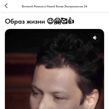
Виталий Рожков в Новой Битве Экстрасенсов 24
Образ жизни 😉🤗🥰👍