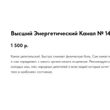
Высший Энергетический Канал № 1
1 500
р.
Канал целительский. Быстро снимает физическую боль. Сам канал 
и сам определяет, с какого органа начать исцеление. Рекомендуетс
молодых мам, пап, народных целителей и всех людей которые хотят
тело в «рабочее» состояние.