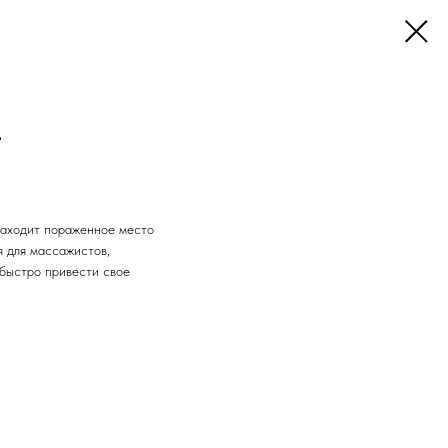
4
находит пораженное место
я для массажистов,
 быстро привести свое