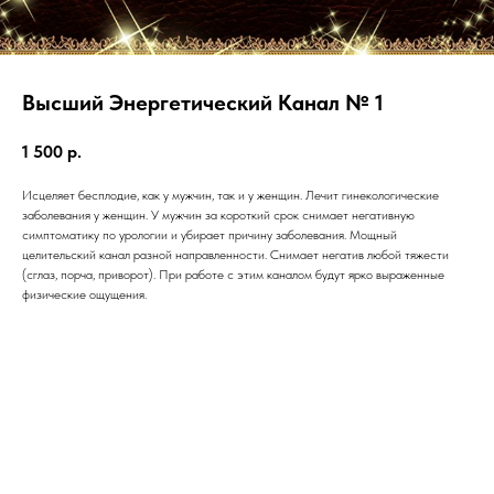
Высший Энергетический Канал № 1
1 500
р.
Исцеляет бесплодие, как у мужчин, так и у женщин. Лечит гинекологические
заболевания у женщин. У мужчин за короткий срок снимает негативную
симптоматику по урологии и убирает причину заболевания. Мощный
целительский канал разной направленности. Снимает негатив любой тяжести
(сглаз, порча, приворот). При работе с этим каналом будут ярко выраженные
физические ощущения.